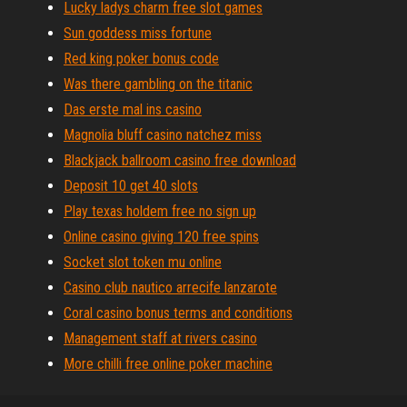
Lucky ladys charm free slot games
Sun goddess miss fortune
Red king poker bonus code
Was there gambling on the titanic
Das erste mal ins casino
Magnolia bluff casino natchez miss
Blackjack ballroom casino free download
Deposit 10 get 40 slots
Play texas holdem free no sign up
Online casino giving 120 free spins
Socket slot token mu online
Casino club nautico arrecife lanzarote
Coral casino bonus terms and conditions
Management staff at rivers casino
More chilli free online poker machine