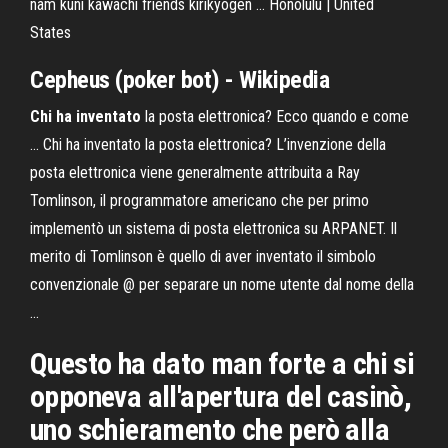
nam kuni kawachi friends kirikyogen …
Honolulu | United
States
Cepheus (
poker
bot) - Wikipedia
Chi
ha
inventato
la posta elettronica? Ecco quando e come
... Chi ha inventato la posta elettronica? L’invenzione della
posta elettronica viene generalmente attribuita a Ray
Tomlinson, il programmatore americano che per primo
implementò un sistema di posta elettronica su ARPANET. Il
merito di Tomlinson è quello di aver inventato il simbolo
convenzionale @ per separare un nome utente dal nome della
...
Questo ha dato man forte a chi si
opponeva all'apertura del casinò,
uno schieramento che però alla