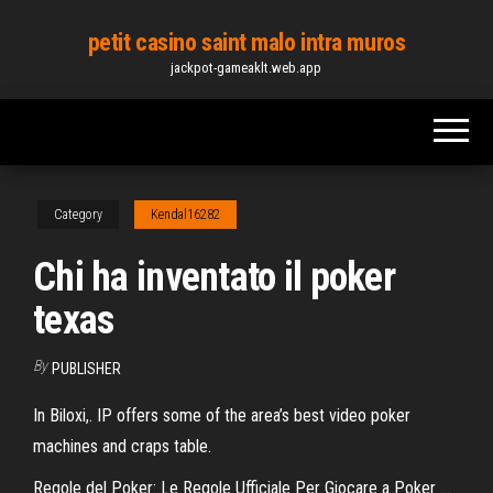
Skip
petit casino saint malo intra muros
to
jackpot-gameaklt.web.app
the
content
Category
Kendal16282
Chi ha inventato il poker
texas
By
PUBLISHER
In Biloxi,. IP offers some of the area’s best video poker
machines and craps table.
Regole del Poker: Le Regole Ufficiale Per Giocare a Poker ...