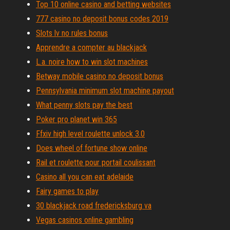
Top 10 online casino and betting websites
777 casino no deposit bonus codes 2019
Slots lv no rules bonus
Apprendre a compter au blackjack
L.a. noire how to win slot machines
Betway mobile casino no deposit bonus
Pennsylvania minimum slot machine payout
What penny slots pay the best
Poker pro planet win 365
Ffxiv high level roulette unlock 3.0
Does wheel of fortune show online
Rail et roulette pour portail coulissant
Casino all you can eat adelaide
Fairy games to play
30 blackjack road fredericksburg va
Vegas casinos online gambling